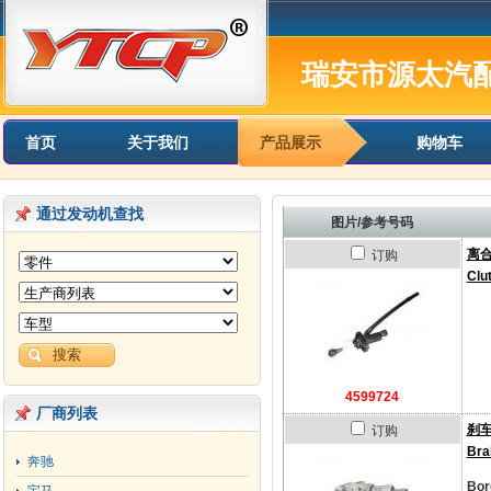
瑞安市源太汽
首页
关于我们
产品展示
购物车
通过发动机查找
图片/参考号码
离
订购
Clu
4599724
厂商列表
刹
订购
Bra
奔驰
Bor