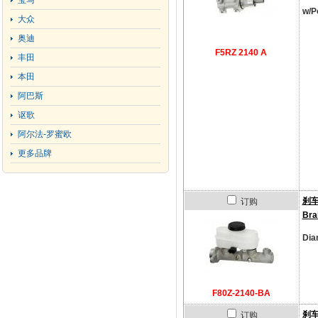
宝马
w/P
大众
奥迪
F5RZ 2140 A
丰田
本田
阿巴斯
讴歌
阿尔法-罗蜜欧
更多品牌
刹
订购
Bra
Dia
F80Z-2140-BA
刹
订购