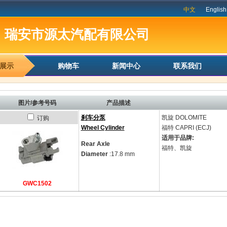
中文
English
瑞安市源太汽配有限公司
展示
购物车
新闻中心
联系我们
图片/参考号码
产品描述
刹车分泵
凯旋
DOLOMITE
订购
Wheel Cylinder
福特
CAPRI (ECJ)
适用于品牌:
Rear Axle
福特、凯旋
Diameter
:17.8 mm
GWC1502