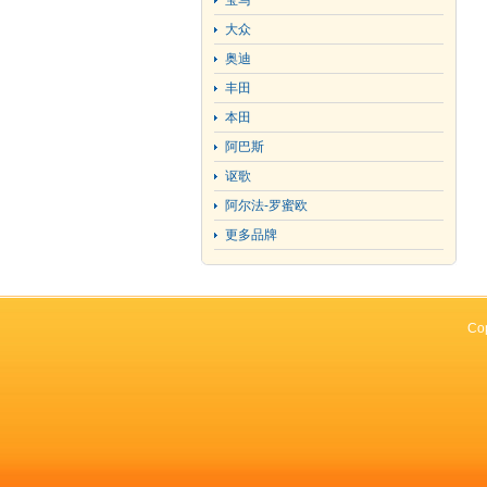
宝马
大众
奥迪
丰田
本田
阿巴斯
讴歌
阿尔法-罗蜜欧
更多品牌
Co