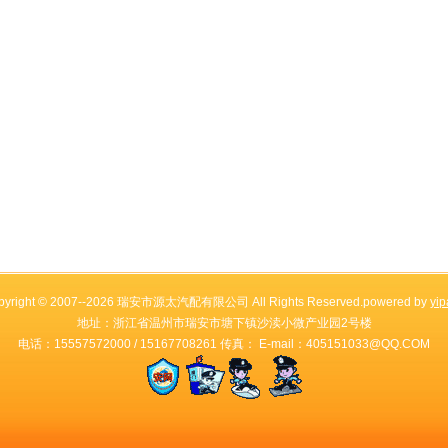
pyright © 2007--2026 瑞安市源太汽配有限公司 All Rights Reserved.powered by
yip
地址：浙江省温州市瑞安市塘下镇沙渎小微产业园2号楼
电话：15557572000 / 15167708261 传真： E-mail：405151033@QQ.COM